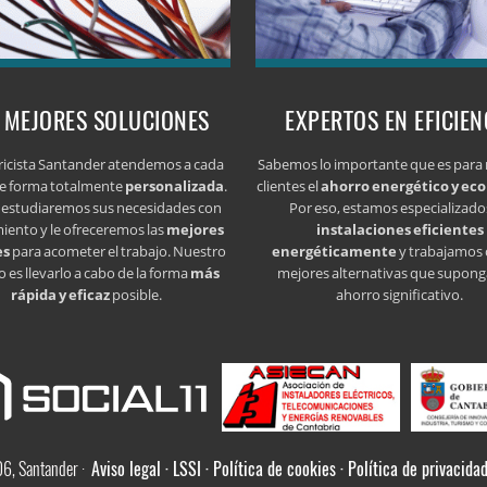
 MEJORES SOLUCIONES
EXPERTOS EN EFICIEN
tricista Santander atendemos a cada
Sabemos lo importante que es para
de forma totalmente
personalizada
.
clientes el
ahorro energético y ec
 estudiaremos sus necesidades con
Por eso, estamos especializado
iento y le ofreceremos las
mejores
instalaciones eficientes
es
para acometer el trabajo. Nuestro
energéticamente
y trabajamos 
o es llevarlo a cabo de la forma
más
mejores alternativas que supon
rápida y eficaz
posible.
ahorro significativo.
06, Santander ·
Aviso legal · LSSI · Política de cookies · Política de privacida