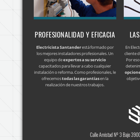
PROFESIONALIDAD Y EFICACIA
LAS
Electricista Santander
está formado por
En Elec
los mejores instaladores profesionales. Un
cliente 
equipo de
expertos a su servicio
Por eso
capacitados para llevar a cabo cualquier
detenim
instalación o reforma. Como profesionales, le
opcion
ofrecemos
todas las garantías
en la
objetiv
realización de nuestros trabajos.
Calle Amistad Nº 3 Bajo 390