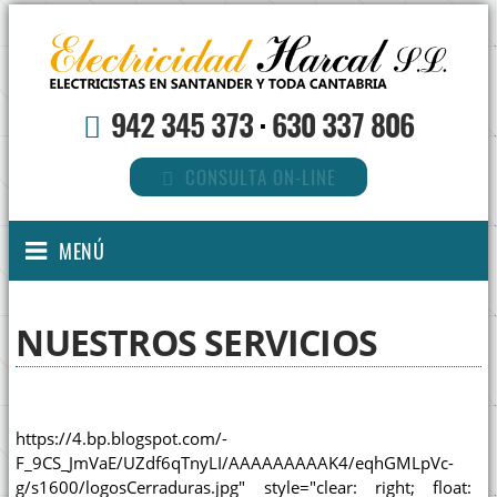
942 345 373
·
630 337 806
CONSULTA ON-LINE
MENÚ
NUESTROS SERVICIOS
https://4.bp.blogspot.com/-
F_9CS_JmVaE/UZdf6qTnyLI/AAAAAAAAAK4/eqhGMLpVc-
g/s1600/logosCerraduras.jpg" style="clear: right; float: